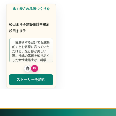
設計事務所
永く愛される家つくりを
松田まり子建築設計事務所
松田まり子
「歯磨きするだけでも感動
的」とお客様に言っていた
だける、光と影が美しい
家。沖縄の気候を知り尽く
した女性建築士が、科学的
根拠と母親目線で、100年
以上愛され続ける…
ストーリーを読む