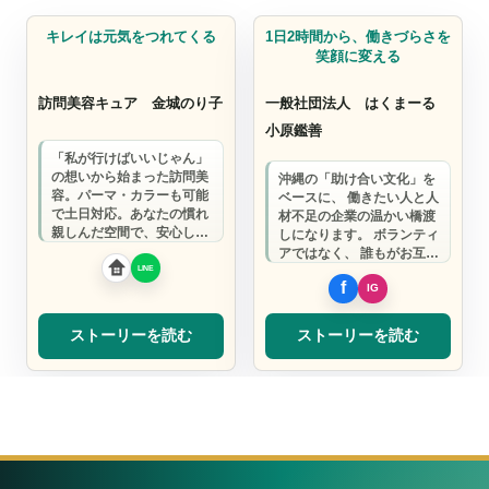
美容・理容
介護サービス
キレイは元気をつれてくる
1日2時間から、働きづらさを
笑顔に変える
訪問美容キュア
金城のり子
一般社団法人 はくまーる
小原鑑善
「私が行けばいいじゃん」
の想いから始まった訪問美
沖縄の「助け合い文化」を
容。パーマ・カラーも可能
ベースに、 働きたい人と人
で土日対応。あなたの慣れ
材不足の企業の温かい橋渡
親しんだ空間で、安心して
しになります。 ボランティ
美容サービスを受けられま
アではなく、 誰もがお互い
す。
に無理なく働いて正当な対
価と喜びを…
ストーリーを読む
ストーリーを読む